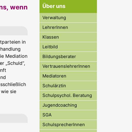
Über uns
uns, wenn
Verwaltung
LehrerInnen
Klassen
tparteien in
Leitbild
rhandlung
Die Mediation
Bildungsberater
er „Schuld“,
VertrauenslehrerInnen
nft
Mediatoren
und
sschließlich
Schulärztin
 wie sie
Schulpsychol. Beratung
Jugendcoaching
SGA
SchulsprecherInnen