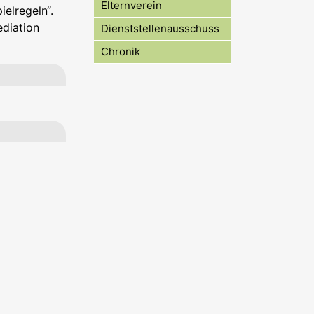
Elternverein
ielregeln“.
ediation
Dienststellenausschuss
Chronik