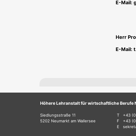
E-Mail:
Herr Pr
E-Mail:
Höhere Lehranstalt für wirtschaftliche Beruf
Siedlungsstraße 11
T
+43 (0
5202 Neumarkt am Wallersee
F
+43 (0
E
sekret