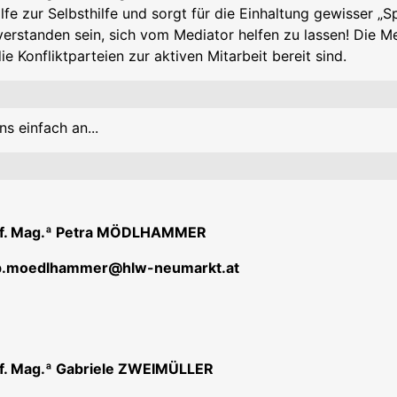
lfe zur Selbsthilfe und sorgt für die Einhaltung gewisser „Sp
verstanden sein, sich vom Mediator helfen zu lassen! Die M
 Konfliktparteien zur aktiven Mitarbeit bereit sind.
s einfach an...
of. Mag.ª Petra MÖDLHAMMER
 p.moedlhammer@hlw-neumarkt.at
of. Mag.ª Gabriele ZWEIMÜLLER