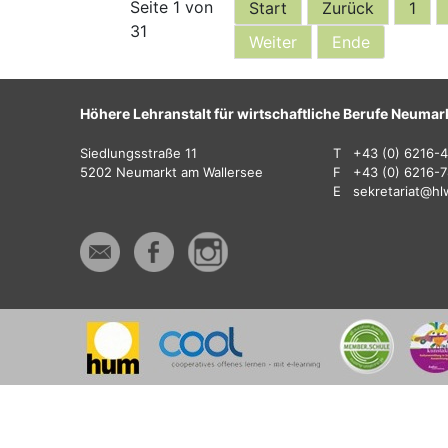
Seite 1 von
Start
Zurück
1
31
Weiter
Ende
Höhere Lehranstalt für wirtschaftliche Berufe Neumar
Siedlungsstraße 11
T
+43 (0) 6216-
5202 Neumarkt am Wallersee
F
+43 (0) 6216-
E
sekretariat@hl