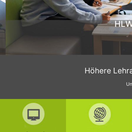
HLW C
Höhere Lehran
Un