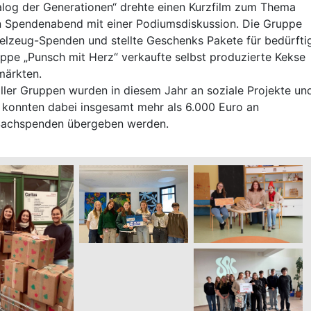
Dialog der Generationen“ drehte einen Kurzfilm zum Thema
nen Spendenabend mit einer Podiumsdiskussion. Die Gruppe
ielzeug-Spenden und stellte Geschenks Pakete für bedürfti
pe „Punsch mit Herz“ verkaufte selbst produzierte Kekse
märkten.
ler Gruppen wurden in diesem Jahr an soziale Projekte un
 konnten dabei insgesamt mehr als 6.000 Euro an
Sachspenden übergeben werden.
HLW Classic - Mediendesign
re Lehranstalt für wirtschaftliche B
Unsere Schulformen auf einen Blick