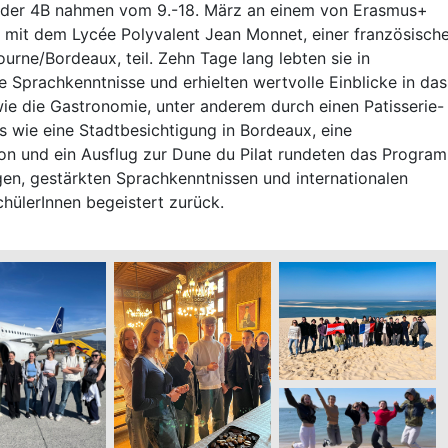
n der 4B nahmen vom 9.-18. März an einem von Erasmus+
 mit dem Lycée Polyvalent Jean Monnet, einer französisch
urne/Bordeaux, teil. Zehn Tage lang lebten sie in
e Sprachkenntnisse und erhielten wertvolle Einblicke in das
ie die Gastronomie, unter anderem durch einen Patisserie-
ts wie eine Stadtbesichtigung in Bordeaux, eine
ion und ein Ausflug zur Dune du Pilat rundeten das Progra
gen, gestärkten Sprachkenntnissen und internationalen
hülerInnen begeistert zurück.