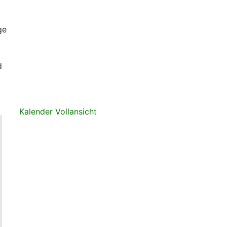
ge
d
Kalender Vollansicht
erufe