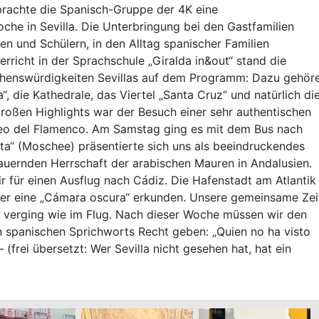
brachte die Spanisch-Gruppe der 4K eine
he in Sevilla. Die Unterbringung bei den Gastfamilien
en und Schülern, in den Alltag spanischer Familien
richt in der Sprachschule „Giralda in&out“ stand die
ehenswürdigkeiten Sevillas auf dem Programm: Dazu gehör
a“, die Kathedrale, das Viertel „Santa Cruz“ und natürlich di
großen Highlights war der Besuch einer sehr authentischen
o del Flamenco. Am Samstag ging es mit dem Bus nach
ta“ (Moschee) präsentierte sich uns als beeindruckendes
auernden Herrschaft der arabischen Mauren in Andalusien.
r für einen Ausflug nach Cádiz. Die Hafenstadt am Atlantik
er eine „Cámara oscura“ erkunden. Unsere gemeinsame Zei
s verging wie im Flug. Nach dieser Woche müssen wir den
 spanischen Sprichworts Recht geben: „Quien no ha visto
 – (frei übersetzt: Wer Sevilla nicht gesehen hat, hat ein