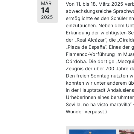
MÄR
Von 11. bis 18. März 2025 ver
14
abwechslungsreiche Sprachwoc
2025
ermöglichte es den Schülerinn
einzutauchen. Neben dem Unter
Erkundung der wichtigsten S
der „Real Alcázar“, die „Girald
„Plaza de España“. Eines der 
Flamenco-Vorführung im Muse
Córdoba. Die dortige „Mezqui
Zeugnis der über 700 Jahre d
Den freien Sonntag nutzten wi
konnten wir unter anderem üb
in der Hauptstadt Andalusien
UrheberInnen eines berühmten
Sevilla, no ha visto maravilla“
Wunder verpasst.)