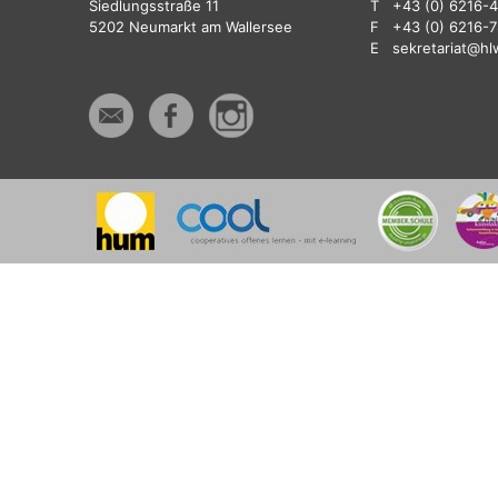
Siedlungsstraße 11
T
+43 (0) 6216-
5202 Neumarkt am Wallersee
F
+43 (0) 6216-
E
sekretariat@hl