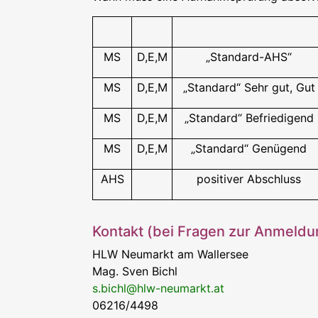
MS
D,E,M
„Standard-AHS“
MS
D,E,M
„Standard“ Sehr gut, Gut
MS
D,E,M
„Standard“ Befriedigend
MS
D,E,M
„Standard“ Genügend
AHS
positiver Abschluss
Kontakt (bei Fragen zur Anmeldu
HLW Neumarkt am Wallersee
Mag. Sven Bichl
s.bichl@hlw-neumarkt.at
06216/4498